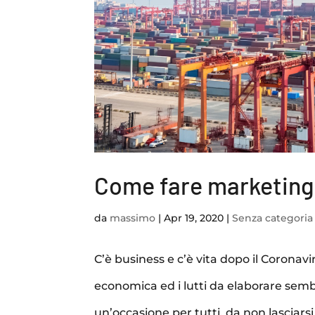
Come fare marketing 
da
massimo
|
Apr 19, 2020
|
Senza categoria
C’è business e c’è vita dopo il Coronavi
economica ed i lutti da elaborare semb
un’occasione per tutti, da non lasciarsi s