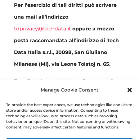
Per l’esercizio di tali diritti può scrivere
una mail all’indirizzo
tdprivacy@techdata.it
oppure a mezzo
posta raccomandata all’indirizzo di Tech
Data Italia s.r.l., 20098, San Giuliano
Milanese (MI), via Leone Tolstoj n. 65.
Tech Data ha nominato un Responsabile
Manage Cookie Consent
della Protezione dei dati (RPD) che può
essere contatto al seguente indirizzo e-mail:
To provide the best experiences, we use technologies like cookies to
store and/or access device information. Consenting to these
tdprivacy@techdata.com
.
technologies will allow us to process data such as browsing
behavior or unique IDs on this site. Not consenting or withdrawing
consent, may adversely affect certain features and functions.
4PLAYS ITALIA, P. Iva IT02286900036, con