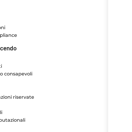
oni
mpliance
escendo
i
o consapevoli
azioni riservate
li
putazionali