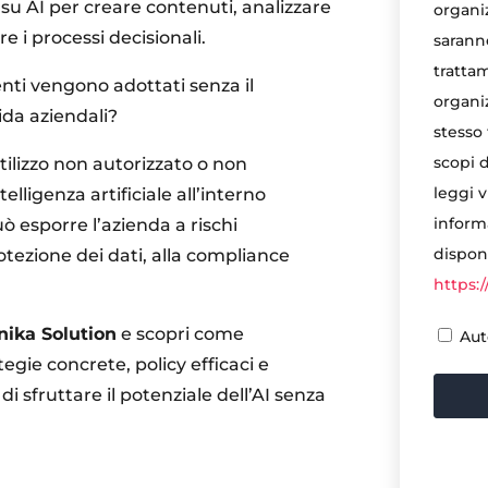
su AI per creare contenuti, analizzare
organiz
e i processi decisionali.
saranno
trattam
ti vengono adottati senza il
organiz
ida aziendali?
stesso
scopi d
’utilizzo non autorizzato o non
leggi 
telligenza artificiale all’interno
informa
ò esporre l’azienda a rischi
disponi
protezione dei dati, alla compliance
https:
nika Solution
e scopri come
Aut
egie concrete, policy efficaci e
i sfruttare il potenziale dell’AI senza