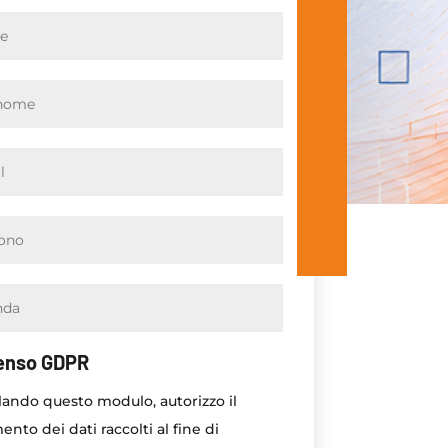
enso GDPR
ando questo modulo, autorizzo il
ento dei dati raccolti al fine di