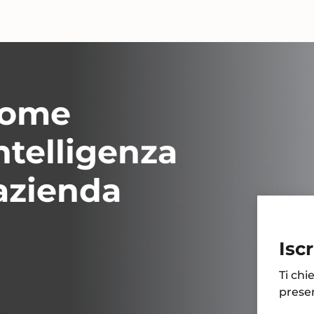
come
ntelligenza
 azienda
Iscr
Ti chi
presen