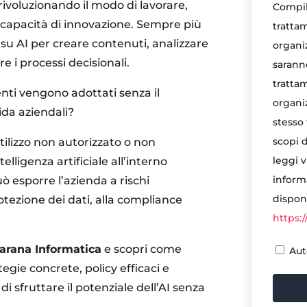
 rivoluzionando il modo di lavorare,
Compil
 capacità di innovazione. Sempre più
trattam
su AI per creare contenuti, analizzare
organiz
e i processi decisionali.
saranno
trattam
ti vengono adottati senza il
organiz
ida aziendali?
stesso
scopi d
’utilizzo non autorizzato o non
leggi 
telligenza artificiale all’interno
informa
ò esporre l’azienda a rischi
disponi
protezione dei dati, alla compliance
https:
arana Informatica
e scopri come
Aut
egie concrete, policy efficaci e
i sfruttare il potenziale dell’AI senza