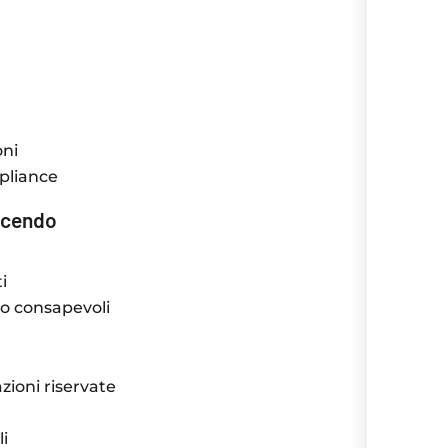
oni
mpliance
escendo
i
o consapevoli
azioni riservate
li