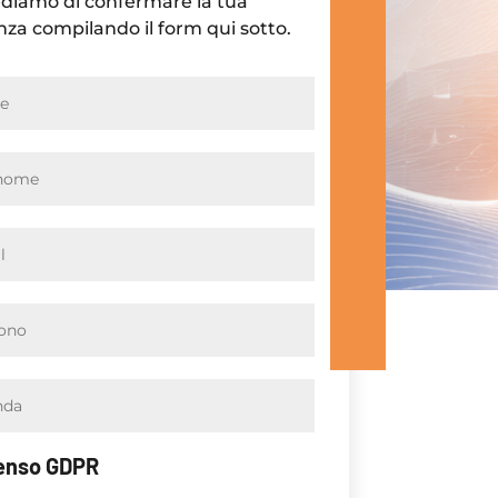
ediamo di confermare la tua
za compilando il form qui sotto.
enso GDPR