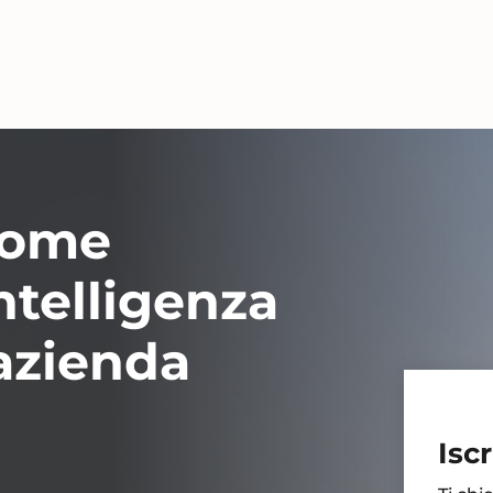
come
ntelligenza
 azienda
Iscr