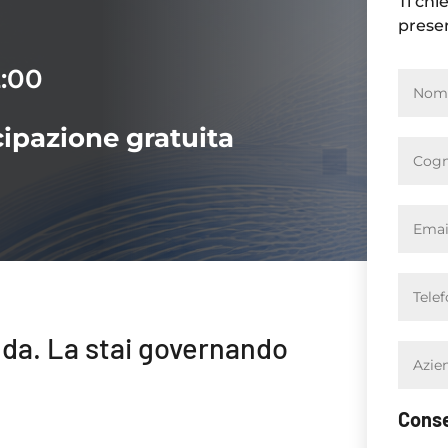
Ti chi
presen
2:00
cipazione gratuita
nda. La stai governando
Cons