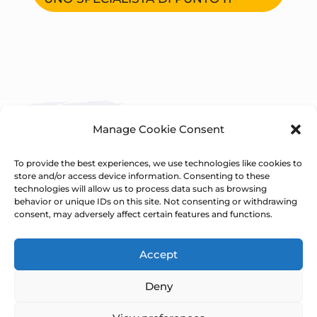
Manage Cookie Consent
To provide the best experiences, we use technologies like cookies to
store and/or access device information. Consenting to these
technologies will allow us to process data such as browsing
behavior or unique IDs on this site. Not consenting or withdrawing
consent, may adversely affect certain features and functions.
PuntoIT s.r.l.
Indirizzo:
via A. Pranzelores, 29, 38121 Trento, ITALY
Accept
Telefono:
+39 0461 1637322
Deny
Email:
info@puntoit.eu